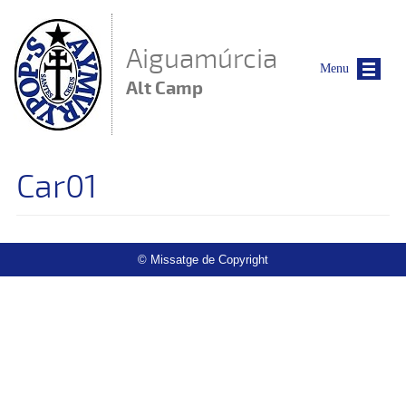
Vés al contingut
Aiguamúrcia
Menu
Alt Camp
Car01
© Missatge de Copyright