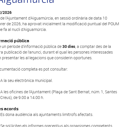
2/2026
de l’
Ajuntament d’Aiguamúrcia
, en sessió ordinària de data 10
brer de 2026, ha aprovat inicialment la modificació puntual del POUM
ue fa al nucli d’Aiguamúrcia.
rmació pública
e un període d’informació pública de
30 dies
, a comptar des de la
ra publicació de l’anunci, durant el qual les persones interessades
 presentar les al·legacions que considerin oportunes.
cumentació completa es pot consultar:
A la seu electrònica municipal.
A les oficines de l’Ajuntament (Plaça de Sant Bernat, núm. 1, Santes
Creus), de 9.00 a 14.00 h.
es acords
Es dona audiència als ajuntaments limítrofs afectats.
Se sol·liciten els informes preceptius als organismes competents.