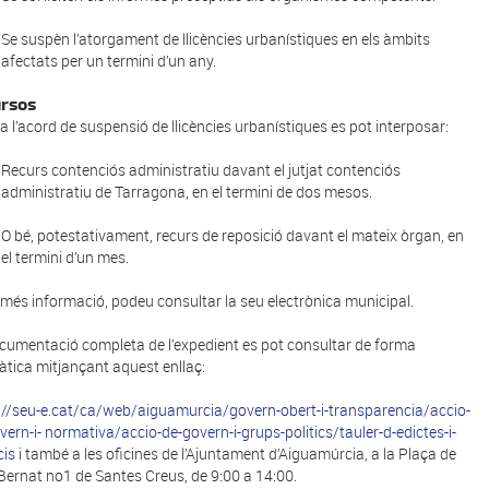
Se suspèn l’atorgament de llicències urbanístiques en els àmbits
afectats per un termini d’un any.
rsos
a l’acord de suspensió de llicències urbanístiques es pot interposar:
Recurs contenciós administratiu davant el jutjat contenciós
administratiu de Tarragona, en el termini de dos mesos.
O bé, potestativament, recurs de reposició davant el mateix òrgan, en
el termini d’un mes.
 més informació, podeu consultar la seu electrònica municipal.
cumentació completa de l’expedient es pot consultar de forma
àtica mitjançant aquest enllaç:
://seu-e.cat/ca/web/aiguamurcia/govern-obert-i-transparencia/accio-
vern-i- normativa/accio-de-govern-i-grups-politics/tauler-d-edictes-i-
is
i també a les oficines de l’Ajuntament d’Aiguamúrcia, a la Plaça de
Bernat no1 de Santes Creus, de 9:00 a 14:00.