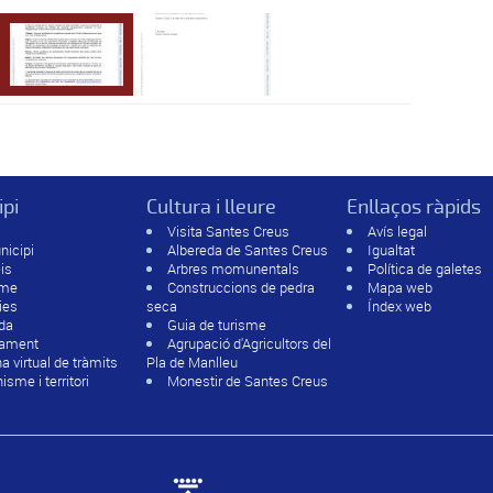
ipi
Cultura i lleure
Enllaços ràpids
Visita Santes Creus
Avís legal
nicipi
Albereda de Santes Creus
Igualtat
is
Arbres momunentals
Política de galetes
sme
Construccions de pedra
Mapa web
ies
seca
Índex web
da
Guia de turisme
tament
Agrupació d'Agricultors del
na virtual de tràmits
Pla de Manlleu
isme i territori
Monestir de Santes Creus