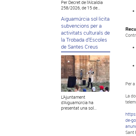
Per Decret de l’Alcaldia
258/2026, de 15 de...
Aiguamúrcia sol·licita
subvencions per a
Recu
activitats culturals de
Contr
la Trobada d’Escoles
de Santes Creus
Per a
La do
L’Ajuntament
telem
d’Aiguamúrcia ha
presentat una sol...
https
de-go
anunc
Sant 