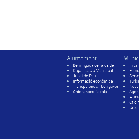
Ajuntament
Munic
Benvinguda de l'alcalde
Inici
Organització Municipal
El mu
Jutjat de Pau
Serve
Informació econòmica
Turi
Transparència i bon govern
Notíc
Ordenances fiscals
Agen
Ajun
Ofici
Urban