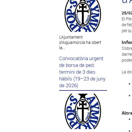
25/0
El Ple 
de fe
pel q
L’Ajuntament
Info
d’Aiguamúrcia ha obert
la...
S’obr
darre
Convocatòria urgent
poden
de borsa de peó:
termini de 3 dies
La do
hàbils (19–23 de juny
de 2026)
Altr