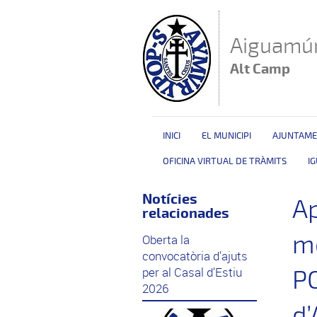
Vés al contingut
Aiguamúr
Alt Camp
INICI
EL MUNICIPI
AJUNTAM
OFICINA VIRTUAL DE TRÀMITS
I
Notícies
Ap
relacionades
mo
Oberta la
convocatòria d’ajuts
per al Casal d’Estiu
P
2026
d’