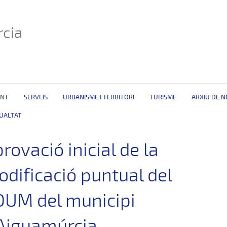
cia
ENT
SERVEIS
URBANISME I TERRITORI
TURISME
ARXIU DE N
GUALTAT
rovació inicial de la
dificació puntual del
OUM del municipi
Aiguamúrcia