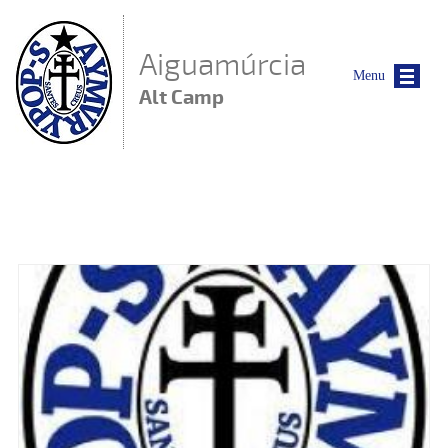
Vés al contingut
Aiguamúrcia
Menu
Alt Camp