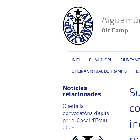
Vés al contingut
Aiguamúr
Alt Camp
INICI
EL MUNICIPI
AJUNTAM
OFICINA VIRTUAL DE TRÀMITS
I
Notícies
Su
relacionades
co
Oberta la
convocatòria d’ajuts
per al Casal d’Estiu
in
2026
pr