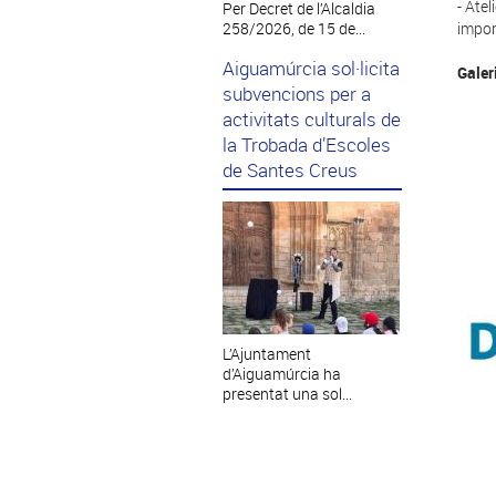
- Ate
Per Decret de l’Alcaldia
258/2026, de 15 de...
impor
Aiguamúrcia sol·licita
Galer
subvencions per a
activitats culturals de
la Trobada d’Escoles
de Santes Creus
L’Ajuntament
d’Aiguamúrcia ha
presentat una sol...