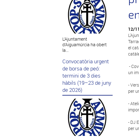
en
12/1
L'Aju
L’Ajuntament
Tarra
d’Aiguamúrcia ha obert
el ca
la...
catàle
Convocatòria urgent
- Cov
de borsa de peó:
un im
termini de 3 dies
hàbils (19–23 de juny
- Ver
de 2026)
per u
- Ate
impor
- DJ 
per u