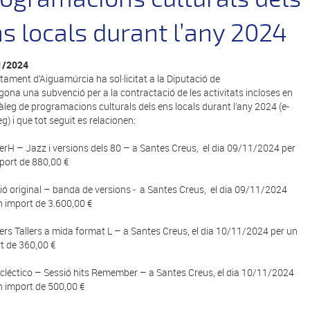
s locals durant l’any 2024
1/2024
ntament d’Aiguamúrcia ha sol·licitat a la Diputació de
gona una subvenció per a la contractació de les activitats incloses en
tàleg de programacions culturals dels ens locals durant l’any 2024 (e-
g) i que tot seguit es relacionen:
erH – Jazz i versions dels 80 – a Santes Creus, el dia 09/11/2024 per
port de 880,00 €
sió original – banda de versions - a Santes Creus, el dia 09/11/2024
n import de 3.600,00 €
liers Tallers a mida format L – a Santes Creus, el dia 10/11/2024 per un
t de 360,00 €
Ecléctico – Sessió hits Remember – a Santes Creus, el dia 10/11/2024
n import de 500,00 €