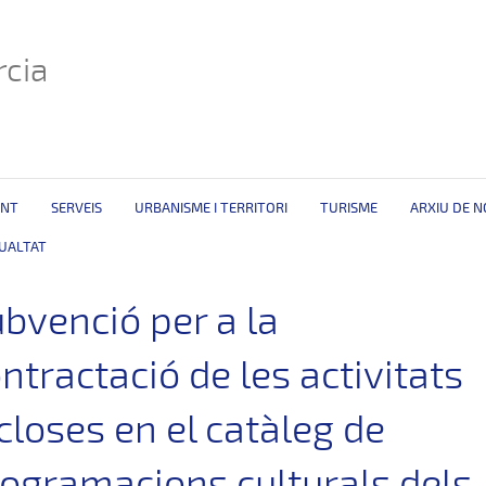
cia
ENT
SERVEIS
URBANISME I TERRITORI
TURISME
ARXIU DE N
GUALTAT
bvenció per a la
ntractació de les activitats
closes en el catàleg de
ogramacions culturals dels