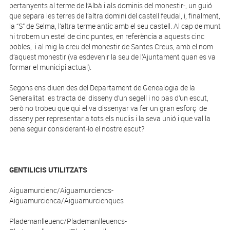
pertanyents al terme de l’Albà i als dominis del monestir-, un guió
que separa les terres de l’altra domini del castell feudal, i, finalment,
la “S” de Selma, l’altra terme antic amb el seu castell. Al cap de munt
hi trobem un estel de cinc puntes, en referència a aquests cinc
pobles, i al mig la creu del monestir de Santes Creus, amb el nom
d’aquest monestir (va esdevenir la seu de l’Ajuntament quan es va
formar el municipi actual).
Segons ens diuen des del Departament de Genealogia de la
Generalitat es tracta del disseny d’un segell i no pas d’un escut,
però no trobeu que qui el va dissenyar va fer un gran esforç de
disseny per representar a tots els nuclis i la seva unió i que val la
pena seguir considerant-lo el nostre escut?
GENTILICIS UTILITZATS
Aiguamurcienc/Aiguamurciencs-
Aiguamurcienca/Aiguamurcienques
Plademanlleuenc/Plademanlleuencs-