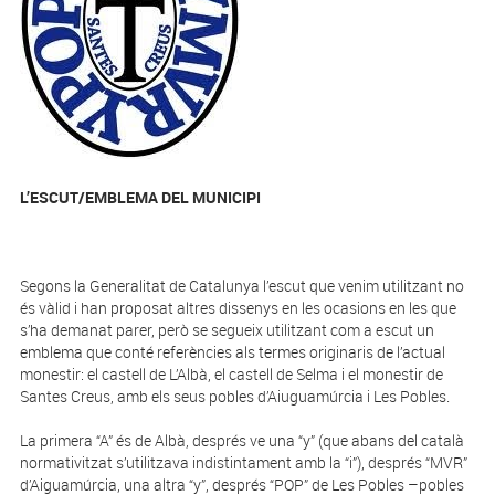
L
’ESCUT/EMBLEMA DEL MUNICIPI
Segons la Generalitat de Catalunya l’escut que venim utilitzant no
és vàlid i han proposat altres dissenys en les ocasions en les que
s’ha demanat parer, però se segueix utilitzant com a escut un
emblema que conté referències als termes originaris de l’actual
monestir: el castell de L’Albà, el castell de Selma i el monestir de
Santes Creus, amb els seus pobles d’Aiuguamúrcia i Les Pobles.
La primera “A” és de Albà, després ve una “y” (que abans del català
normativitzat s’utilitzava indistintament amb la “i”), després “MVR”
d’Aiguamúrcia, una altra “y”, després “POP” de Les Pobles –pobles