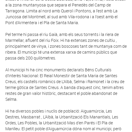
a la zona muntanyosa que separa el Penedès del Camp de
Tarragona. Limita al nord amb Querol i Pontons, a l’est amb La
Juncosa del Montmell, al sud amb Vila-rodona i a l’oest amb el
Pont d’Armentera i el Pla de Santa Maria.
Pel terme hi passa el riu Gaià, amb els seus torrents i la riera de
Marmellar, afluent del riu Foix. Hi ha extenses zones de cultiu ,
principalment de vinya, i zones boscoses tant de muntanya com de
ribera. El municipi té una extensa xarxa de camins públics que
passa dels 200 quilòmetres.
Al municipi hi ha cinc monuments declarats Béns Culturals
d’Interès Nacional: El Reial Monestir de Santa Maria de Santes
Creus, els castells romànics de L’Albà, Selma i Ramonet i la creu de
terme gòtica de Santes Creus. A banda d’aquest cinc, tenim altres
restes de gran valor històric, destacant el poble abandonat de
Selma.
Hi ha diversos pobles i nuclis de població: Aiguamúrcia, Les
Destres, Masbarrat , L’Albà, la Urbanització Els Manantials, Les
Ordes, Les Pobles, la Urbanització Mas d’en Parés i El Pla de
Manlleu. El petit poble d’Aiguamúrcia dóna nom al municipi, però