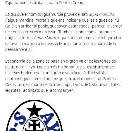
l’Ajuntament es troba situat a Santes Creus.
Es diu que el nom d'Aiguamúrcia prové del llatí
aqua murcida
("aigua marcida, morta"), que ens indicaria que les aigües del riu
Gaià, en arribar al poble, quedaven estancades i perdien la verdor
del fons, com si es marcissin. També es dóna com a probable
origen la forma
Aquae Murtra
, que faria referència al fet que el riu
estava consagrat a la deessa Murtra (un altre dels noms de la
deessa Venus).
L’economia de la zona es basa en el gran valor de les terres de
cultiu de la vinya -i que a més ha donat lloc a l’establiment de
diverses bodegues i a una gran diversificació d’activitats
enoturístiques- i en el turisme que atrau el monestir de Santes
Creus, un dels monuments més importants de Catalunya, i totes
les rutes i activitats que l’acompanyen.