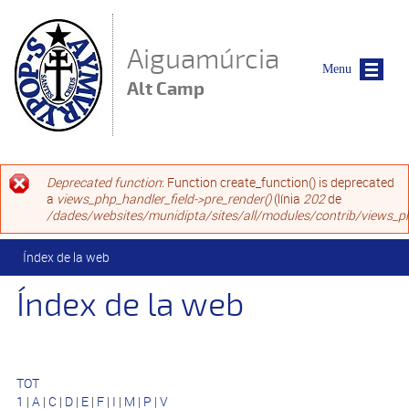
Vés al contingut
Aiguamúrcia
Menu
Alt Camp
Missatge d'error
Deprecated function
: Function create_function() is deprecated
a
views_php_handler_field->pre_render()
(línia
202
de
/dades/websites/munidipta/sites/all/modules/contrib/views_ph
Esteu aquí
Índex de la web
Índex de la web
TOT
1
|
A
|
C
|
D
|
E
|
F
|
I
|
M
|
P
|
V