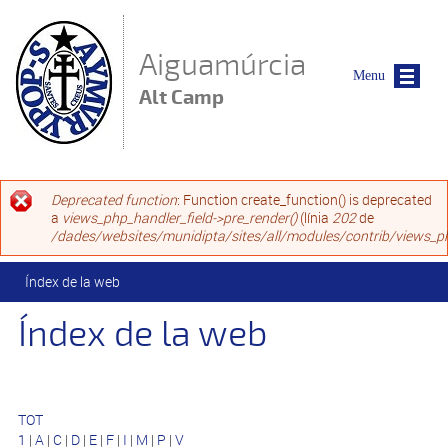
Vés al contingut
Aiguamúrcia
Menu
Alt Camp
Missatge d'error
Deprecated function
: Function create_function() is deprecated
a
views_php_handler_field->pre_render()
(línia
202
de
/dades/websites/munidipta/sites/all/modules/contrib/views_ph
Esteu aquí
Índex de la web
Índex de la web
TOT
1
|
A
|
C
|
D
|
E
|
F
|
I
|
M
|
P
|
V